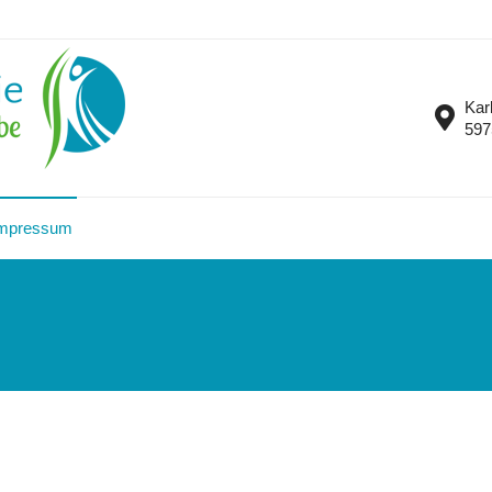
Kar
597
mpressum