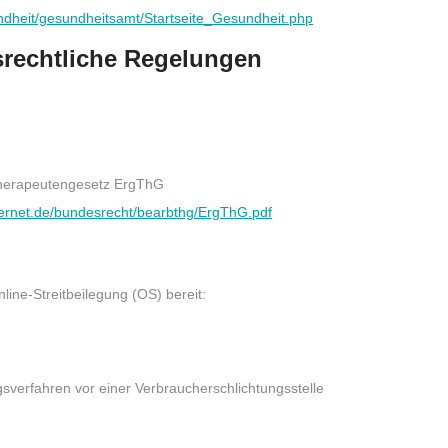
ndheit/gesundheitsamt/Startseite_Gesundheit.php
rechtliche Regelungen
otherapeutengesetz ErgThG
ternet.de/bundesrecht/bearbthg/ErgThG.pdf
line-Streitbeilegung (OS) bereit:
ungsverfahren vor einer Verbraucherschlichtungsstelle