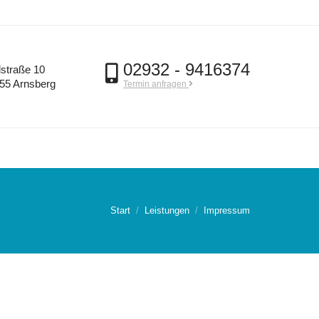
02932 - 9416374
lstraße 10
55 Arnsberg
Termin anfragen
Start
Leistungen
Impressum
Sie befinden sich hier: